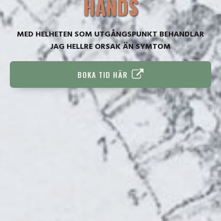
HANDS
MED HELHETEN SOM UTGÅNGSPUNKT BEHANDLAR
JAG HELLRE ORSAK ÄN SYMTOM
BOKA TID HÄR