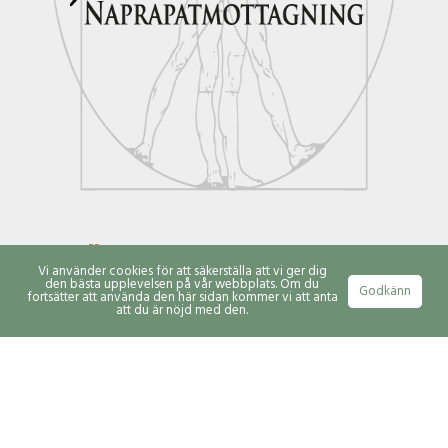
VÄLKOMMEN TILL JUSTERA
Vi använder cookies för att säkerställa att vi ger dig
den bästa upplevelsen på vår webbplats. Om du
NAPRAPATMOTTAGNING I SKÖVDE!
Godkänn
fortsätter att använda den här sidan kommer vi att anta
att du är nöjd med den.
Jag arbetar utifrån ryggradens funktion och biomekanik i
både undersökning och behandling. Min primära metod är
manuella justeringar av ryggrad och leder.